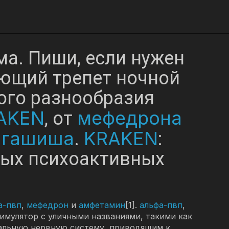
ма. Пиши, если нужен
ающий трепет ночной
ого разнообразия
AKEN
мефедрона
, от
гашиша
KRAKEN
и
.
:
ных психоактивных
а-пвп
,
мефедрон
и
амфетамин
[1].
альфа-пвп
,
имулятор с уличными названиями, такими как
ральную нервную систему, приводящим к