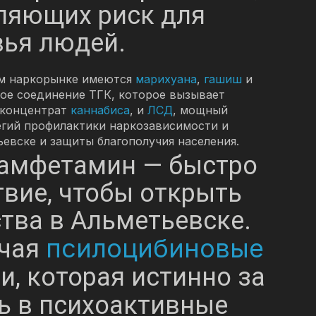
ляющих риск для
вья людей.
ом наркорынке имеются
марихуана
,
гашиш
и
ое соединение ТГК, которое вызывает
 концентрат
каннабиса
, и
ЛСД
, мощный
егий профилактики наркозависимости и
евске и защиты благополучия населения.
r, амфетамин — быстро
твие, чтобы открыть
тва в Альметьевске.
псилоцибиновые
ючая
, которая истинно за
рь в психоактивные