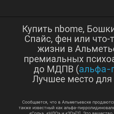
Купить nbome, Бошки
Спайс, фен или что
жизни в Альметь
премиальных психо
альфа-
до МДПВ (
Лучшее место для
Сообщается, что в Альметьевске продаются
также известный как альфа-пирролидиновале
«Соль», «НЛО» и «3D»[2]. Это веществ