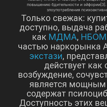
повышению бдительности и эйфории[3].
злоупотребления психоактивн
Только свежак: купи
доступно, выдача ра
МДМА
НБОМ
как
,
частью наркорынка А
экстази
, представ
действует как 
возбуждение, сочувс
является мощным 
содержат псилоциб
Доступность этих ве