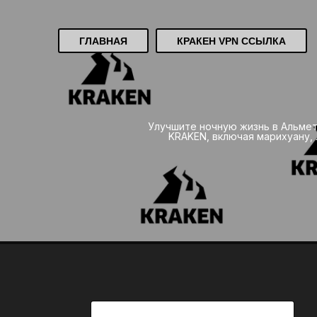
ГЛАВНАЯ
КРАКЕН VPN ССЫЛКА
Улучшите ночную жизнь в Альме
KRAKEN, включая марихуану,