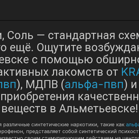
, Соль — стандартная схе
-то ещё. Ощутите возбужд
евске с помощью обширн
KR
активных лакомств от
пвп
альфа-пвп
), МДПВ (
) 
 приобретения качествен
веществ в Альметьевске!
 различные синтетические наркотики, такие как
альф
рофенон, представляет собой синтетический психост
о известно своим стимулирующим действием на цент