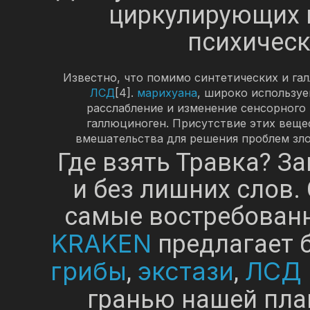
циркулирующих 
психическ
Известно, что помимо синтетических и г
ЛСД
[4].
марихуана
, широко использу
расслабление и изменение сенсорного
галлюциноген. Присутствие этих веще
вмешательства для решения проблем зло
Где взять Травка? За
и без лишних слов.
самые востребованн
KRAKEN
предлагает 
грибы
экстази
ЛСД
,
,
гранью нашей пла