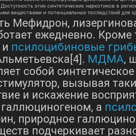
 Доступность этих синтетических наркотиков в регио
ыми веществами и потенциальных последствий для зд
ть Мефидрон, лизергинова
ботает ежедневно. Кроме т
псилоцибиновые гриб
и
МДМА
льметьевска[4].
, 
ляет собой синтетическое
стимулятор, вызывая так
твие и искажение восприя
псил
галлюциногеном, а
ин, природное галлюцино
ществ подчеркивает разн