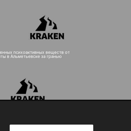
енных психоактивных веществ от
ты в Альметьевске за гранью