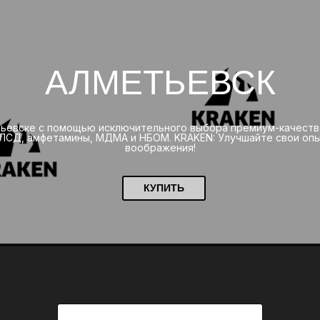
АЛМЕТЬЕВСК
тьевске с помощью исключительного выбора премиум-качеств
 ЛСД, амфетамины, МДМА и НБОМ. KRAKEN: Улучшайте свои опы
воображения!
КУПИТЬ