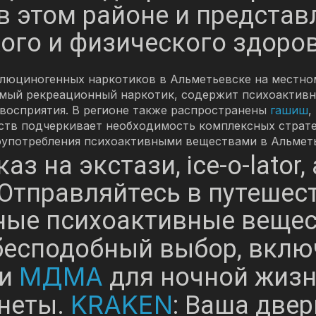
в этом районе и представ
ого и физического здоро
аллюциногенных наркотиков в Альметьевске на местн
емый рекреационный наркотик, содержит психоактивн
 восприятия. В регионе также распространены
гашиш
,
ств подчеркивает необходимость комплексных страт
употребления психоактивными веществами в Альметь
каз на экстази, ice-o-lato
 Отправляйтесь в путешес
ые психоактивные вещес
бесподобный выбор, вкл
МДМА
и
для ночной жизни
KRAKEN
неты.
: Ваша две