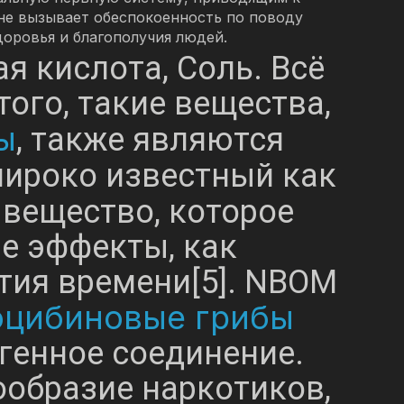
не вызывает обеспокоенность по поводу
оровья и благополучия людей.
я кислота, Соль. Всё
ого, такие вещества,
ы
, также являются
широко известный как
 вещество, которое
ие эффекты, как
тия времени[5]. NBOM
оцибиновые грибы
генное соединение.
ообразие наркотиков,