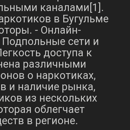
альными каналами[1].
аркотиков в Бугульме
торы. - Онлайн-
 Подпольные сети и
егкость доступа к
снена различными
онов о наркотиках,
в и наличие рынка,
иков из нескольких
оторая облегчает
еств в регионе.