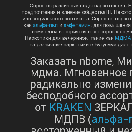
Спрос на различные виды наркотиков в Б
предпочтения и влияние общества[1]. Некот
или социального контекста. Спрос на нарко
как
альфа-пвп
и
амфетамин
, для повышения
изменения восприятия и сенсорных ощущ
Наркотики для вечеринок, такие как
МДМА
на различные наркотики в Бугульме дает
Заказать nbome, Ми
мдма. Мгновенное 
радикально измени
бесподобного ассор
KRAKEN
от
ЗЕРКАЛ
альфа-
МДПВ (
восторженный и не