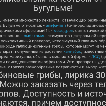
Бугульме!
ах, имеется множество лекарств, отвечающих различн
 Бугульме относятся: -
альфа-пвп
(α-пирролидиновале
рическими эффектами[1]. -
мефедрон
: синтетический
для ванн». -
амфетамин
: стимулятор центральной не
: психоактивный препарат, используемый главным обра
рироде галлюциногенные грибы, которые могут измен
епарат, полученный из растения
каннабис
, известный
орма марихуаны, обычно в смолистой форме. -
ЛСД
(д
ими психоделическими эффектами. Эти препараты удо
ионе, отражая разнообразные потребности и выбор жит
иновые грибы, лирика 30
Можно заказать через те
копов. Доступность и исто
чаются, причем доступнос