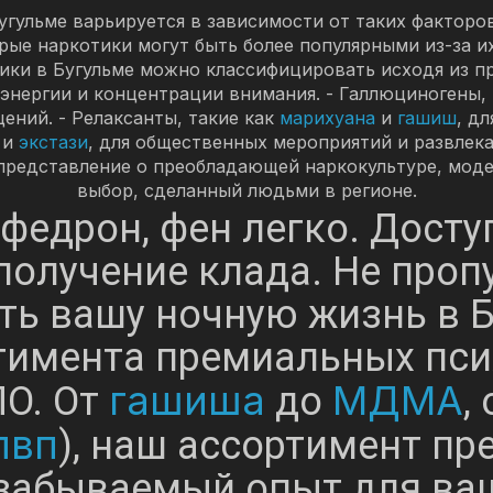
угульме варьируется в зависимости от таких факторо
орые наркотики могут быть более популярными из-за и
тики в Бугульме можно классифицировать исходя из пр
 энергии и концентрации внимания. - Галлюциногены,
ений. - Релаксанты, такие как
марихуана
и
гашиш
, д
и
экстази
, для общественных мероприятий и развлек
 представление о преобладающей наркокультуре, моде
выбор, сделанный людьми в регионе.
федрон, фен легко. Доступ
получение клада. Не проп
ть вашу ночную жизнь в 
тимента премиальных пс
гашиша
МДМА
О. От
до
,
пвп
), наш ассортимент п
забываемый опыт для ва