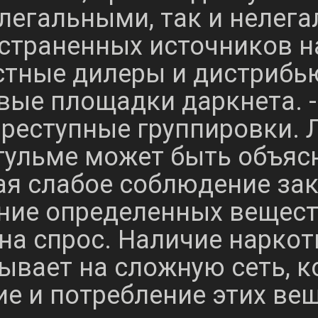
легальными, так и нелег
страненных источников н
стные дилеры и дистрибью
вые площадки даркнета. -
реступные группировки. Л
гульме может быть объя
я слабое соблюдение зак
ние определенных вещест
на спрос. Наличие наркот
ывает на сложную сеть, к
е и потребление этих вещ