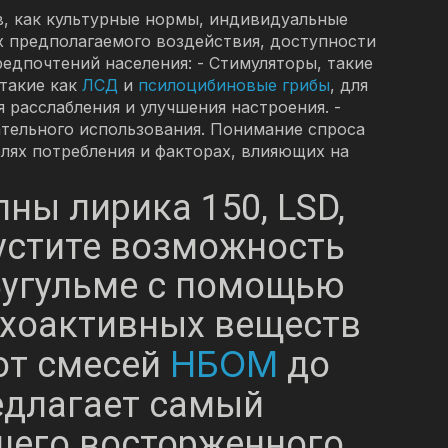
в, как культурные нормы, индивидуальные
х предполагаемого воздействия, доступности
едпочтений населения: - Стимуляторы, такие
 такие как
ЛСД
и
псилоцибиновые грибы
, для
ля расслабления и улучшения настроения. -
ательного использования. Понимание спроса
лях потребления и факторах, влияющих на
ны лирика 150, LSD,
устите возможность
Бугульме с помощью
ихоактивных веществ
НБОМ
 от смесей
до
редлагает самый
шего восторженного