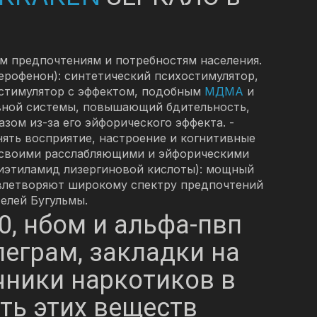
ым предпочтениям и потребностям населения.
рофенон): синтетический психостимулятор,
 стимулятор с эффектом, подобным
МДМА
и
рвной системы, повышающий бдительность,
зом из-за его эйфорического эффекта. -
ять восприятие, настроение и когнитивные
 своими расслабляющими и эйфорическими
иэтиламид лизергиновой кислоты): мощный
влетворяют широкому спектру предпочтений
елей Бугульмы.
0, нбом и альфа-пвп
леграм, закладки на
чники наркотиков в
ть этих веществ