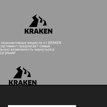
 психоактивных веществ от KRAKEN
ссортимент предлагает самый
альную возможность окунуться в
Бугульме!