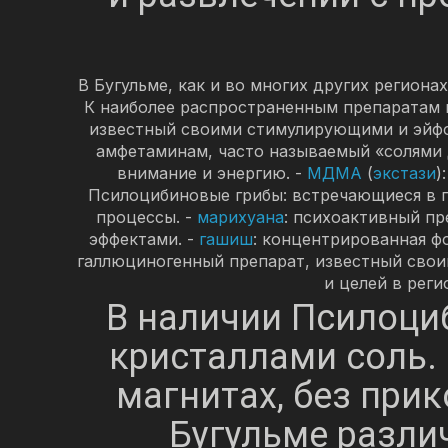
В Бугульме, как и во многих других регион
К наиболее распространенным препаратам в
известный своими стимулирующими и эйфо
амфетаминам, часто называемый «солями 
внимание и энергию. -
МДМА
(
экстази
)
Псилоцибиновые грибы: встречающиеся в п
процессы. -
марихуана
: психоактивный пр
эффектами. -
гашиш
: концентрированная ф
галлюциногенный препарат, известный сво
и целей в рег
В наличии Псилоциб
кристаллами соль. 
магнитах, без при
Бугульме разли