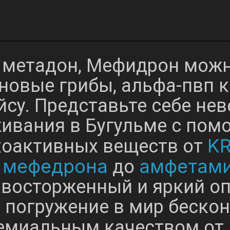
 метадон, Мефидрон можно
новые грибы, альфа-пвп 
су. Представьте себе не
ивания в Бугульме с по
K
хоактивных веществ от
мефедрона
амфетам
т
до
 восторженный и яркий оп
е погружение в мир беско
ремиальным качеством от