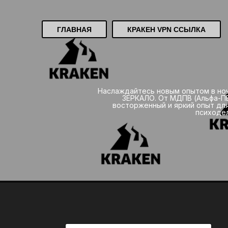
ГЛАВНАЯ
КРАКЕН VPN ССЫЛКА
Наслаждайтесь новым опытом в ноч
ЗЕРКАЛО. От МДПВ (Альфа-ПВ
восторженный и яркий опыт для
психодел