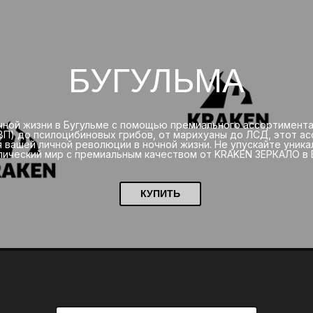
БУГУЛЬМА
ной жизни в Бугульме с помощью премиального ассортимента
П) до псилоцибиновых грибов, от марихуаны до ЛСД, этот а
 вашей личной революции в ночной жизни. Не упускайте уник
ический мир с премиальным качеством от KRAKEN ЗЕРКАЛО в 
КУПИТЬ