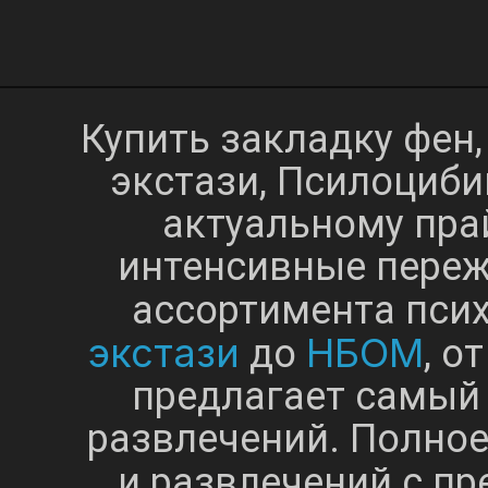
Купить закладку фен,
экстази, Псилоциби
актуальному прай
интенсивные переж
ассортимента пси
экстази
НБОМ
до
, о
предлагает самый
развлечений. Полно
и развлечений с п