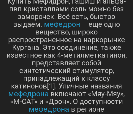
Купить Мефидрон, гашиш и альфа-
пвп кристаллами соль можно без
заморочек. Всё есть, быстро
мефедрон
выдаём.
– еще одно
вещество, широко
распространенное на наркорынке
Кургана. Это соединение, также
известное как 4-метилметкатинон,
представляет собой
синтетический стимулятор,
принадлежащий к классу
катинонов[1]. Уличные названия
мефедрона
включают «Мяу-Мяу»,
«M-CAT» и «Дрон». О доступности
мефедрона
в регионе
свидетельствуют результаты
поиска, показывающие спрос на
это вещество в Новосибирске[5].