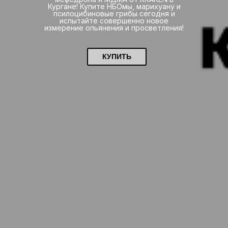
Кургане! Купите НБОмы, марихуану и
псилоцибиновые грибы сегодня и
испытайте совершенно новое
измерение опьянения и просветления!
КУПИТЬ