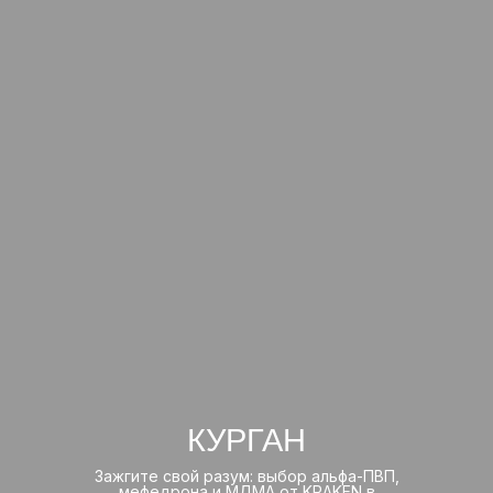
КУРГАН
Зажгите свой разум: выбор альфа-ПВП,
мефедрона и МДМА от KRAKEN в