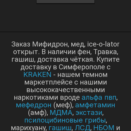
Заказ Мифидрон, мед, ice-o-lator
открыт. В наличии фен, Травка,
гашиш, доставка чёткая. Купите
доставку в Симферополе с
KRAKEN
- нашем темном
маркетплейсе с нашими
высококачественными
альфа пвп
наркотиками вроде
,
мефедрон
амфетамин
(меф),
МДМА
экстази
(амф),
,
,
псилоцибиновые грибы
,
гашиш
ЛСД
НБОМ
марихуану,
,
,
и