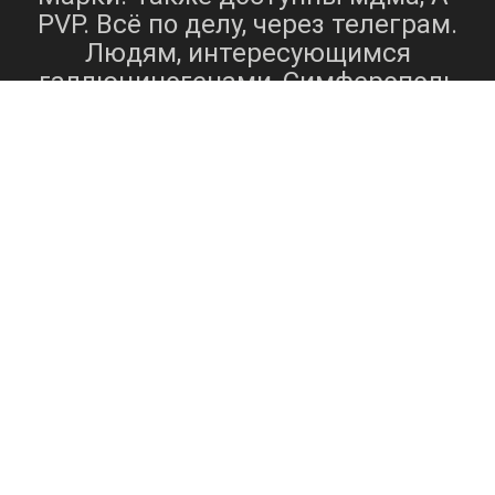
PVP. Всё по делу, через телеграм.
Людям, интересующимся
галлюциногенами, Симферополь
предлагает такие вещества, как
МДМА
НБОМ
псилоцибиновые
,
и
грибы
МДМА
[5].
, также известный
экстази
как
, представляет собой
синтетическое вещество, которое
действует как стимулятор,
вызывая такие эффекты, как
возбуждение, сочувствие и
НБОМ
искажение времени[5].
,
мощный галлюциногенный
препарат, известен своим
мощным воздействием на
восприятие и сенсорные
переживания[6]. Псилоцибиновые