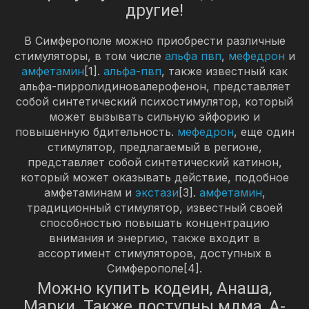
другие!
В Симферополе можно приобрести различные
стимуляторы, в том числе
альфа пвп
,
мефедрон
и
амфетамин
[1].
альфа-пвп
, также известный как
альфа-пирролидиновалерофенон, представляет
собой синтетический психостимулятор, который
может вызывать сильную эйфорию и
повышенную бдительность.
мефедрон
, еще один
стимулятор, предлагаемый в регионе,
представляет собой синтетический катинон,
который может оказывать действие, подобное
амфетаминам и
экстази
[3].
амфетамин
,
традиционный стимулятор, известный своей
способностью повышать концентрацию
внимания и энергию, также входит в
ассортимент стимуляторов, доступных в
Симферополе[4].
Можно купить кодеин, Анаша,
Марки. Также доступны мдма, A-