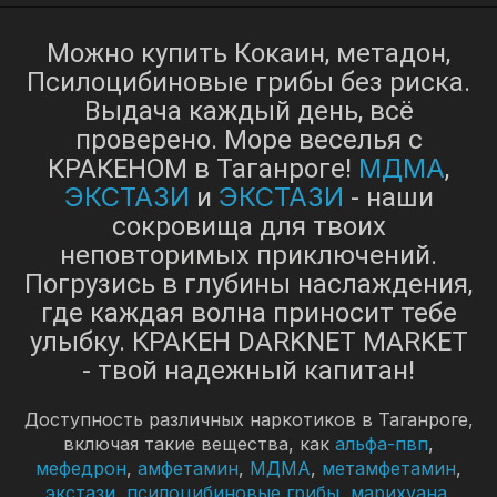
Можно купить Кокаин, метадон,
Псилоцибиновые грибы без риска.
Выдача каждый день, всё
проверено. Море веселья с
МДМА
КРАКЕНОМ в Таганроге!
,
ЭКСТАЗИ
ЭКСТАЗИ
и
- наши
сокровища для твоих
неповторимых приключений.
Погрузись в глубины наслаждения,
где каждая волна приносит тебе
улыбку. КРАКЕН DARKNET MARKET
- твой надежный капитан!
Доступность различных наркотиков в Таганроге,
включая такие вещества, как
альфа-пвп
,
мефедрон
,
амфетамин
,
МДМА
,
метамфетамин
,
экстази
,
псилоцибиновые грибы
,
марихуана
,