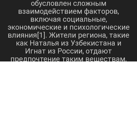
обусловлен сложным
взаимодействием факторов,
включая социальные,
экономические и психологические
влияния[1]. Жители региона, такие
как Наталья из Узбекистана и
Игнат из России, отдают
предпочтение таким веществам,
мефедрон
МДМА
альфа-
как
,
и
пвп
, что указывает на
разнообразный спектр наркотиков,
востребованных в Таганроге[1].
Спрос на эти вещества отражает
такие основные проблемы, как: -
Бегство от реальности. - Давление
со стороны сверстников и
социальное признание. -