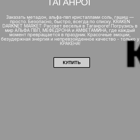
ТАГАНРОГ
Заказать метадон, альфа-пвп кристаллами соль, гашиш —
просто. Безопасно, быстро, всегда по списку. KRAKEN
DARKNET MARKET: Рассвет веселья в Таганроге! Погрузись в
мир АЛЬФА ПВП, МЕФЕДРОНА и АМФЕТАМИНА, где каждый
момент превращается в праздник. Красочные эмоции,
безудержная энергия и непревзойденное качество - только у
КРАКЕНА!
КУПИТЬ