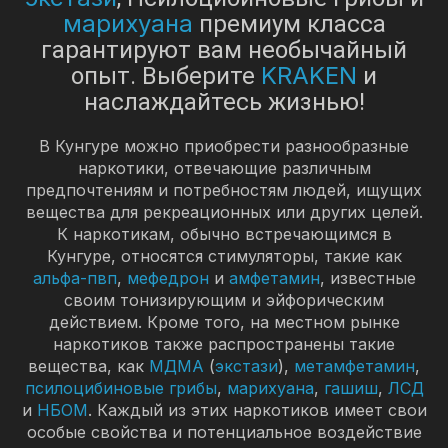
марихуана
премиум класса
гарантируют вам необычайный
KRAKEN
опыт. Выберите
и
наслаждайтесь жизнью!
В Кунгуре можно приобрести разнообразные
наркотики, отвечающие различным
предпочтениям и потребностям людей, ищущих
вещества для рекреационных или других целей.
К наркотикам, обычно встречающимся в
Кунгуре, относятся стимуляторы, такие как
альфа-пвп
,
мефедрон
и
амфетамин
, известные
своим тонизирующим и эйфорическим
действием. Кроме того, на местном рынке
наркотиков также распространены такие
вещества, как
МДМА
(
экстази
),
метамфетамин
,
псилоцибиновые грибы
,
марихуана
,
гашиш
,
ЛСД
и
НБОМ
. Каждый из этих наркотиков имеет свои
особые свойства и потенциальное воздействие