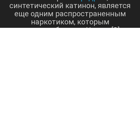
синтетический катинон, является
еще одним распространенным
наркотиком, которым
злоупотребляют в Чехове[3].
мефедрон
, также известный как
«мяу-мяу» или «М-Кот», является
мощным стимулятором, действие
которого сходно с действием
МДМА
амфетаминов и
[4]. Этот
препарат может вызывать
чувство эйфории, повышенную
общительность и обостренное
сенсорное восприятие. Однако
мефедрона
использование
связано с различными рисками и
побочными эффектами, в том
числе: - Учащение пульса -