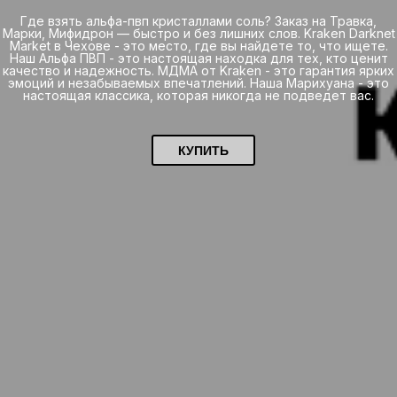
Где взять альфа-пвп кристаллами соль? Заказ на Травка,
Марки, Мифидрон — быстро и без лишних слов. Kraken Darknet
Market в Чехове - это место, где вы найдете то, что ищете.
Наш Альфа ПВП - это настоящая находка для тех, кто ценит
качество и надежность. МДМА от Kraken - это гарантия ярких
эмоций и незабываемых впечатлений. Наша Марихуана - это
настоящая классика, которая никогда не подведет вас.
КУПИТЬ