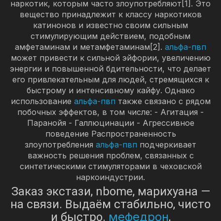
наркотик, которым часто злоупотребляют[1]. Это
вещество принадлежит к классу наркотиков
катинонов и известно своим сильным
стимулирующим действием, подобным
амфетаминам и метамфетаминам[2].
альфа-пвп
может привести к сильной эйфории, увеличению
энергии и повышенной бдительности, что делает
его привлекательным для людей, стремящихся к
быстрому и интенсивному кайфу. Однако
использование
альфа-пвп
также связано с рядом
побочных эффектов, в том числе: - Агитация -
Паранойя - Галлюцинации - Агрессивное
поведение Распространенность
злоупотребления
альфа-пвп
подчеркивает
важность решения проблем, связанных с
синтетическими стимуляторами в чеховской
наркоиндустрии.
Заказ экстази, nbome, марихуана —
на связи. Выдаём стабильно, чисто
мефедрон
и быстро.
,