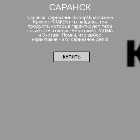
САРАНСК
Саранск, серьезный выбор! В магазине
Кракен (KRAKEN) ты найдешь три
продукта, которые гарантируют тебе
яркие впечатления: Амфетамин, МДМА
и Экстази. Помни, что выбор
наркотиков - это серьезное дело!
КУПИТЬ