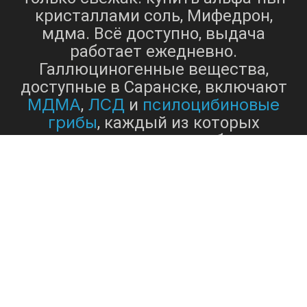
кристаллами соль, Мифедрон,
мдма. Всё доступно, выдача
работает ежедневно.
Галлюциногенные вещества,
доступные в Саранске, включают
МДМА
ЛСД
псилоцибиновые
,
и
грибы
, каждый из которых
известен своими особыми
психоактивными эффектами[1].
МДМА
, широко известный как
экстази
, представляет собой
синтетическое вещество, которое
действует как стимулятор,
вызывая чувства возбуждения,
сочувствия, искажения времени и
ЛСД
изменения восприятия[3].
,
или диэтиламид лизергиновой