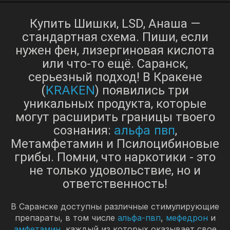
Купить Шишки, LSD, Анаша —
стандартная схема. Пиши, если
нужен фен, лизергиновая кислота
или что-то ещё. Саранск,
серьезный подход! В Кракене
KRAKEN
(
) появились три
уникальных продукта, которые
могут расширить границы твоего
альфа пвп
сознания:
,
Метамфетамин и Псилоцибиновые
грибы. Помни, что наркотики - это
не только удовольствие, но и
ответственность!
В Саранске доступны различные стимулирующие
препараты, в том числе
альфа-пвп
,
мефедрон
и
амфетамин
, каждый из которых оказывает свое