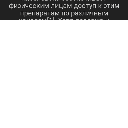
физическим лицам доступ к этим
препаратам по различным
каналам[1]. Хотя продажа и
покупка наркотиков зачастую
осуществляется тайно и через
подпольные сети, спрос на эти
вещества остается
преобладающим. Местный рынок
закупки лекарств в Киселевске
может включать: - Уличные
торговцы - Онлайн-платформы -
Локальные сети и связи -
Подземные рынки Несмотря на
законодательные ограничения и
потенциальные риски, связанные
с покупкой и продажей наркотиков,
рынок в Киселевске продолжает