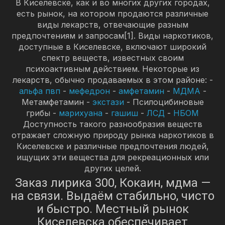
В Киселевске, как и во многих других городах,
есть рынок, на котором продаются различные
виды лекарств, отвечающие разным
предпочтениям и запросам[1]. Виды наркотиков,
доступные в Киселевске, включают широкий
спектр веществ, известных своим
психоактивным действием. Некоторые из
лекарств, обычно продаваемых в этом районе: -
альфа пвп
-
мефедрон
-
амфетамин
-
МДМА
-
Метамфетамин -
экстази
- Псилоцибиновые
грибы -
марихуана
-
гашиш
-
ЛСД
-
НБОМ
Доступность такого разнообразия веществ
отражает сложную природу рынка наркотиков в
Киселевске и различные предпочтения людей,
ищущих эти вещества для рекреационных или
других целей.
Заказ лирика 300, Кокаин, мдма —
на связи. Выдаём стабильно, чисто
и быстро. Местный рынок
Киселевска обеспечивает