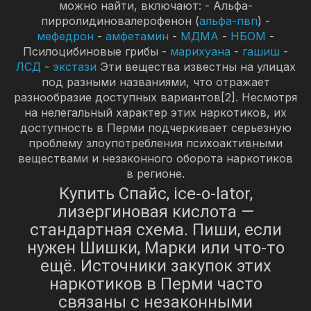
можно найти, включают: - Альфа-
пирролидиновалерофенон (
альфа-пвп
) -
мефедрон
-
амфетамин
-
МДМА
-
НБОМ
-
Псилоцибиновые грибы -
марихуана
-
гашиш
-
ЛСД
-
экстази
Эти вещества известны на улицах
под разными названиями, что отражает
разнообразие доступных вариантов[2]. Несмотря
на нелегальный характер этих наркотиков, их
доступность в Перми подчеркивает серьезную
проблему злоупотребления психоактивными
веществами и незаконного оборота наркотиков
в регионе.
Купить Спайс, ice-o-lator,
лизергиновая кислота —
стандартная схема. Пиши, если
нужен Шишки, Марки или что-то
ещё. Источники закупок этих
наркотиков в Перми часто
связаны с незаконными