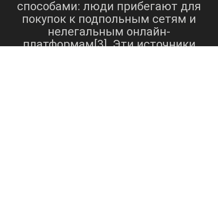
способами: люди прибегают для
покупок к подпольным сетям и
нелегальным онлайн-
платформам[3]. Эти источники
могут включать местных дилеров,
черные рынки в Интернете и
зашифрованные каналы связи, где
люди могут незаметно размещать
заказы на широкий спектр
веществ. Например, сообщалось,
что такие онлайн-платформы, как
Telegram, облегчают продажу
наркотиков в различных городах,
включая Пермь и Санкт-
Петербург[4]. Доступность этих
веществ через такие каналы
вызывает серьезную