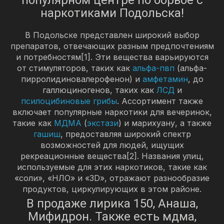
наркотиками Подольска!
В Подольске представлен широкий выбор
препаратов, отвечающих разным предпочтениям
и потребностям[1]. Эти вещества варьируются
от стимуляторов, таких как
альфа-пвп
(альфа-
пирролидиновалерофенон) и
амфетамин
, до
галлюциногенов, таких как
ЛСД
и
псилоцибиновые грибы
. Ассортимент также
включает популярные наркотики для вечеринок,
такие как
МДМА
(
экстази
) и марихуану, а также
гашиш
, предоставляя широкий спектр
возможностей для людей, ищущих
рекреационные вещества[2]. Названия улиц,
используемые для этих наркотиков, такие как
«соли», «НЛО» и «3D», отражают разнообразие
продуктов, циркулирующих в этом районе.
В продаже лирика 150, Анаша,
Мифидрон. Также есть мдма,