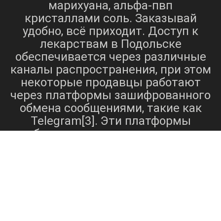
марихуана, альфа-пвп
кристаллами соль. Заказывай
удобно, всё приходит. Доступ к
лекарствам в Подольске
обеспечивается через различные
каналы распространения, при этом
некоторые продавцы работают
через платформы зашифрованного
обмена сообщениями, такие как
Telegram[3]. Эти платформы
обеспечивают определенную
степень анонимности и удобства
как для покупателей, так и для
продавцов, позволяя совершать
транзакции незаметно. Наличие
широкого спектра веществ,
альфа-пвп
экстази
включая
,
,