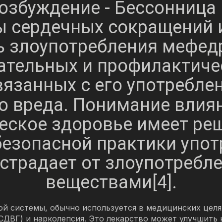
 возбуждение - Бессонница 
ы сердечных сокращений и
ь злоупотребления мефед
ательных и профилактичес
вязанных с его употребл
о вреда. Понимание влия
ческое здоровье имеет ре
безопасной практики упот
о страдает от злоупотреб
веществами[4].
ой системы, обычно используется в медицинских целях
СДВГ) и нарколепсия. Это лекарство может улучшить