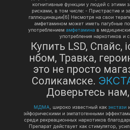
когнитивные функции у людей с этими 
рисками, в том числе: - Пристрастие и 
галлюцинации[6] Несмотря на свои тера
амфетамином может иметь пагубные пос
употреблением
амфетамина
в медицинских
употребления наркотиков и с
Купить LSD, Спайс, 
нбом, Травка, герои
это не просто мага
ЭКСТ
Соликамске.
Доверьтесь нам,
МДМА
, широко известный как
экстази
эйфорическими и эмпатогенными эффектами
среди рекреационных наркотиков благодаря
Препарат действует как стимулятор, уси