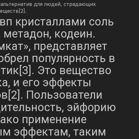
 альтернатив для людей, страдающих
еществ[2].
пвп кристаллами соль
 метадон, кодеин.
«мкат», представляет
обрел популярность в
тик[3]. Это вещество
а, и его эффекты
[2]. Пользователи
ительность, эйфорию
ако применение
ым эффектам, таким