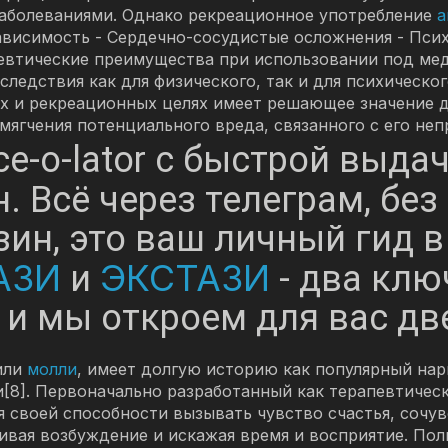
заболеваниями. Однако рекреационное употребление
а
зависимость - Сердечно-сосудистые осложнения - Пси
певтические преимущества при использовании под ме
ледствия как для физического, так и для психическо
 и рекреационных целях имеет решающее значение д
мягчения потенциального вреда, связанного с его не
ice-o-lator с быстрой выд
н. Всё через телеграм, бе
зин, это ваш личный гид 
АЗИ
ЭКСТАЗИ
и
- два клю
 и мы откроем для вас дв
или
молли
, имеет долгую историю как популярный нар
[8]. Первоначально разработанный как терапевтичес
 своей способности вызывать чувство счастья, сочув
ливая возбуждение и искажая время и восприятие. П