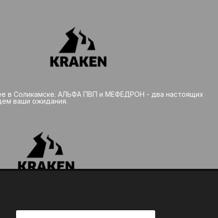
шее в Соликамске. АЛЬФА ПВП и МЕФЕДРОН - два настоящих
дем ваши ожидания.