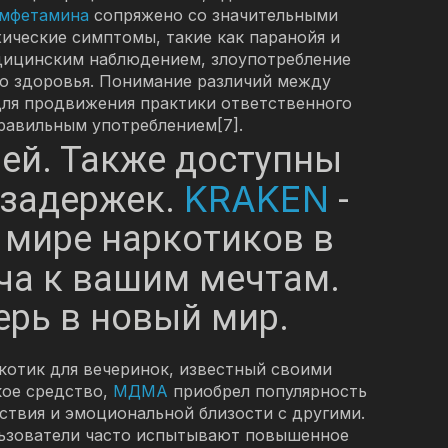
мфетамина
сопряжено со значительными
хические симптомы, такие как паранойя и
дицинским наблюдением, злоупотребление
го здоровья. Понимание различий между
ля продвижения практики ответственного
правильным употреблением[7].
ачей. Также доступны
KRAKEN
з задержек.
-
в мире наркотиков в
ча к вашим мечтам.
ерь в новый мир.
котик для вечеринок, известный своими
кое средство,
МДМА
приобрел популярность
ствия и эмоциональной близости с другими.
ользователи часто испытывают повышенное