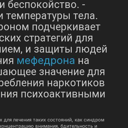
и беспокойство. -
 температуры тела.
роном подчеркивает
ких стратегий для
ением, и защиты людей
мефедрона
ния
на
шающее значение для
ребления наркотиков
ления психоактивными
 для лечения таких состояний, как синдром
 концентрацию внимания, бдительность и