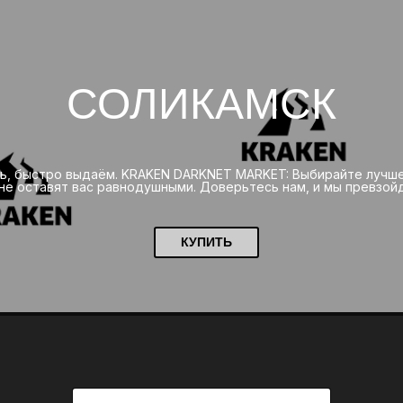
СОЛИКАМСК
сть, быстро выдаём. KRAKEN DARKNET MARKET: Выбирайте луч
не оставят вас равнодушными. Доверьтесь нам, и мы превзой
КУПИТЬ