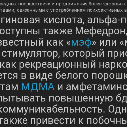
редных последствиях и продвижения более здоровых
твами, связанными с употреблением психоактивных в
гиновая кислота, альфа-
Доступны также Мефедрон,
мэф
звестный как «
» или 
 стимулятор, который при
 как рекреационный нарко
ется в виде белого порошк
МДМА
ктам
и амфетаминов
пытывать повышенную бд
коммуникабельность. Одн
также привести к побочн