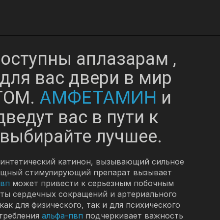
доступны аплазарам ,
для вас двери в мир
АМФЕТАМИН
ТОМ.
и
ведут вас в пути к
 выбирайте лучшее.
 синтетический катинон, вызывающий сильное
мощный стимулирующий препарат вызывает
пвп
может привести к серьезным побочным
тоты сердечных сокращений и артериального
ак для физического, так и для психического
отребления
альфа-пвп
подчеркивает важность