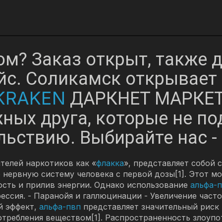
бом? Заказ открыт, также 
с. Соликамск открывает 
KRAKEN
ДАРКНЕТ МАРКЕ
ных друга, которые не под
ьствию. Выбирайте нас -
телей наркотиков как «
флакка
», представляет собой
нервную систему человека с первой дозы[1]. Этот 
сть и прилив энергии. Однако использование
альфа-
грессия. - Паранойя и галлюцинации - Увеличение час
й эффект,
альфа-пвп
представляет значительный риск к
потребления веществом[1]. Распространенность злоуп