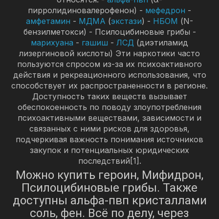
пирролидиновалерофенон) -
мефедрон
-
амфетамин
-
МДМА
(
экстази
) -
НБОМ
(N-
бензилметокси) - Псилоцибиновые грибы -
марихуана
-
гашиш
-
ЛСД
(диэтиламид
лизергиновой кислоты) Эти наркотики часто
пользуются спросом из-за их психоактивного
действия и рекреационного использования, что
способствует их распространенности в регионе.
Доступность таких веществ вызывает
обеспокоенность по поводу злоупотребления
психоактивными веществами, зависимости и
связанных с ними рисков для здоровья,
подчеркивая важность понимания источников
закупок и потенциальных юридических
последствий[1].
Можно купить героин, Мифидрон,
Псилоцибиновые грибы. Также
доступны альфа-пвп кристаллами
соль, фен. Всё по делу, через