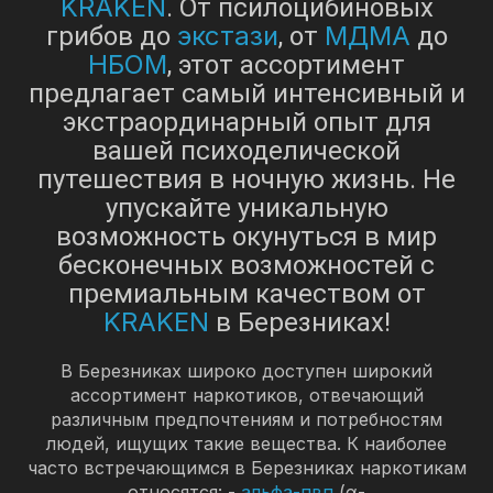
KRAKEN
. От псилоцибиновых
экстази
МДМА
грибов до
, от
до
НБОМ
, этот ассортимент
предлагает самый интенсивный и
экстраординарный опыт для
вашей психоделической
путешествия в ночную жизнь. Не
упускайте уникальную
возможность окунуться в мир
бесконечных возможностей с
премиальным качеством от
KRAKEN
в Березниках!
В Березниках широко доступен широкий
ассортимент наркотиков, отвечающий
различным предпочтениям и потребностям
людей, ищущих такие вещества. К наиболее
часто встречающимся в Березниках наркотикам
относятся: -
альфа-пвп
(α-