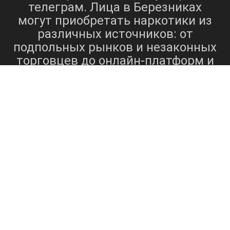
телеграм. Лица в Березниках
могут приобретать наркотики из
различных источников: от
подпольных рынков и незаконных
торговцев до онлайн-платформ и
форумов в даркнете. Доступность
этих веществ по множеству
каналов создает серьезные
проблемы в регулировании их
распределения и потребления.
Источниками закупок лекарств в
Березниках могут быть: - Местные
уличные торговцы - Интернет-
торговые площадки - Продавцы
даркнета - Социальные связи и
сети Разнообразие способов
приобретения наркотиков