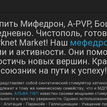
пить Мифедрон, A-PVP, Бо
дневно. Чистополь, гото
мефедр
knet Market! Наш
ии и активности. Они помо
остичь новых вершин. Кра
союзник на пути к успеху!
представляет собой синтетический стимулятор катино
надлежит к тому же химическому семейству, что и МДП
кокаин.
АЛЬФА-ПВП
известен своими мощными стиму
льности и чувству уверенности. Однако использован
 - Агитация - Паранойя - Галлюцинации - Учащение п