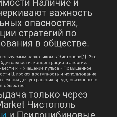
имости Наличие и
черкивают важность
ьных опасностях,
ции стратегий по
ования в обществе.
пользуемым наркотиком в Чистополе[1]. Это
бдительности, концентрации и энергии.
вести к: - Учащение пульса - Повышенное
имости Широкая доступность и использование
ечения для устранения вреда, связанного с
в обществе.
ыдача только через
 Market Чистополь
зи
и Псилоцибиновые