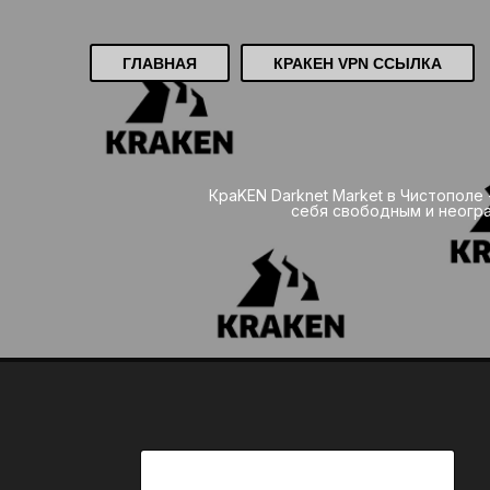
ГЛАВНАЯ
КРАКЕН VPN ССЫЛКА
КраKEN Darknet Market в Чистополе
себя свободным и неогра