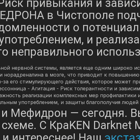
 Риск привыкания и завис
ЕДРОНА в Чистополе под
омленности о потенциал
 употреблением, и реализа
о неправильного использ
ной нервной системы, является еще одним широко ис
 норадреналина в мозге, что приводит к повышению 
-за его стимулирующего действия, которое может при
ессонница - Агитация - Риск толерантности и завис
ость реализации комплексных мер профилактики и л
ильным употреблением, и защиты благополучия людей 
н и Мефидрон — сегодня. В
 схеме. С КраKEN Darknet
экста
 и интереснее! Наш