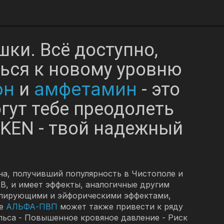
шки. Всё доступно,
вься к новому уровню
он
амфетамин
и
- это
гут тебе преодолеть
KEN - твой надежный
на, получивший популярность в Чистополе и
В, и имеет эффекты, аналогичные другим
лирующими и эйфорическими эффектами,
ие
АЛЬФА-ПВП
может также привести к ряду
ульса - Повышенное кровяное давление - Риск