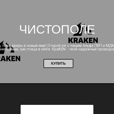
ЧИСТОПОЛЕ
 - твоя дверь в новый мир! Открой её с нашим Альфа ПВП и МД
ниченным, как птица в небе. КраKEN - твой надежный проводн
КУПИТЬ