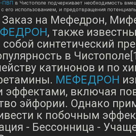
-ПВП
в Чистополе подчеркивает необходимость вме
х с его использованием, и предотвращения потенциаль
 Заказ на Мефедрон, Мифе
ФЕДРОН
, также известны
т собой синтетический пре
пулярность в Чистополе[1
ейству катинонов и по х
МЕФЕДРОН
фетамины.
из
 эффектами, включая пов
ство эйфории. Однако п
вести к побочным эффект
ация - Бессонница - Учащ