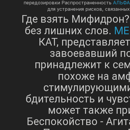
передозировки Распространенность
АЛЬФА
для устранения рисков, связанны
Где взять Мифидрон?
МЕ
без лишних слов.
КАТ, представляе
завоевавший по
принадлежит к сем
похоже на ам
стимулирующими
бдительность и чув
может также при
Беспокойство - Агит