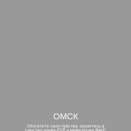
ОМСК
Обогатите свои чувства: окунитесь в
царство альфа-PVP и мефедрона (Mef)