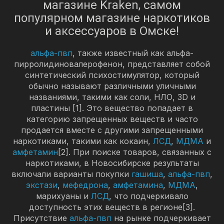
магазине Kraken, самом
популярном магазине наркотиков
и аксессуаров в Омске!
альфа-пвп
, также известный как альфа-
пирролидиновалерофенон, представляет собой
синтетический психостимулятор, который
обычно называют различными уличными
названиями, такими как соли, НЛО, 3D и
пластины [1]. Это вещество попадает в
категорию запрещенных веществ и часто
продается вместе с другими запрещенными
наркотиками, такими как кокаин,
ЛСД
,
МДМА
и
амфетамин
[2]. При поиске товаров, связанных с
наркотиками, в Новосибирске результаты
включали варианты покупки
гашиша
,
альфа-пвп
,
экстази
,
мефедрона
,
амфетамина
,
МДМА
,
марихуаны и
ЛСД
, что подчеркивало
доступность этих веществ в регионе[3].
Присутствие
альфа-пвп
на рынке подчеркивает