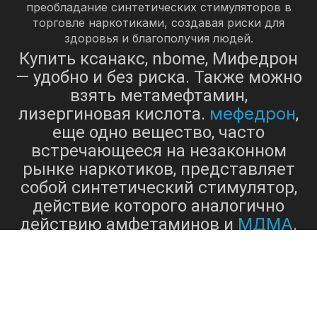
преобладание синтетических стимуляторов в
торговле наркотиками, создавая риски для
здоровья и благополучия людей.
Купить ксанакс, nbome, Мифедрон
— удобно и без риска. Также можно
взять метамефтамин,
мефедрон
лизергиновая кислота.
,
еще одно вещество, часто
встречающееся на незаконном
рынке наркотиков, представляет
собой синтетический стимулятор,
действие которого аналогично
МДМА
действию амфетаминов и
.
Его часто продают как
растительную пищу или соли для
ванн, чтобы обойти юридические
ограничения. Наряду с
амфетамином и другими