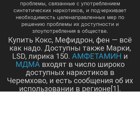
проблемы, связанные с употреблением
синтетических наркотиков, и подчеркивает
необходимость целенаправленных мер по
решению проблемы их доступности и
злоупотребления в обществе.
Купить Кокс, Мефидрон, фен — всё
как надо. Доступны также Марки,
АМФЕТАМИН
LSD, лирика 150.
и
МДМА
входят в число широко
доступных наркотиков в
Черемхово, и есть сообщения об их
использовании в регионе[1].
АМФЕТАМИН
, мощный
стимулятор, известен своим
влиянием на повышение энергии и
бдительности, в то время как
МДМА
, часто называемый
экстази
, известен своей